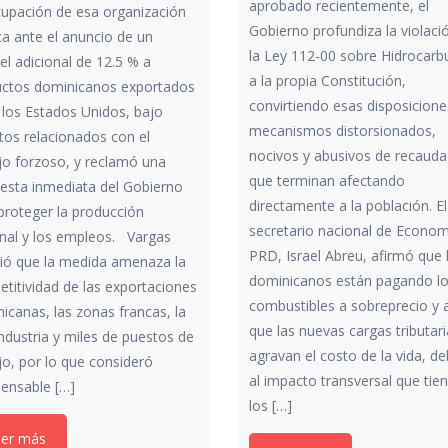
aprobado recientemente, el
upación de esa organización
Gobierno profundiza la violaci
ica ante el anuncio de un
la Ley 112-00 sobre Hidrocarb
el adicional de 12.5 % a
a la propia Constitución,
uctos dominicanos exportados
convirtiendo esas disposicione
 los Estados Unidos, bajo
mecanismos distorsionados,
tos relacionados con el
nocivos y abusivos de recauda
jo forzoso, y reclamó una
que terminan afectando
esta inmediata del Gobierno
directamente a la población. El
proteger la producción
secretario nacional de Econom
nal y los empleos. Vargas
PRD, Israel Abreu, afirmó que 
tió que la medida amenaza la
dominicanos están pagando l
titividad de las exportaciones
combustibles a sobreprecio y a
icanas, las zonas francas, la
que las nuevas cargas tributar
ndustria y miles de puestos de
agravan el costo de la vida, d
jo, por lo que consideró
al impacto transversal que tie
pensable […]
los […]
eer más