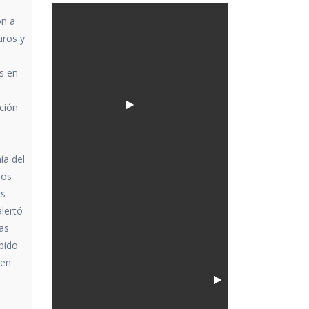
ón a
uros y
s en
ción
ía del
los
os
lertó
ias
ebido
nen