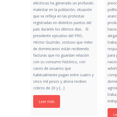
eléctricas ha generado un profundo
preoc
malestar en la población, situación
polít
que se refleja en las protestas
aranc
registradas en distintos puntos del
prod
país durante los últimos días. El
hacia
presidente ejecutivo del PRD,
alega
Héctor Guzmán, sostuvo que miles
traba
de dominicanos están recibiendo
respu
facturas que no guardan relación
para 
con su consumo histórico, con
nacio
casos de usuarios que
advir
habitualmente pagan entre cuatro y
compe
cinco mil pesos y ahora reciben
domin
cobros de 20 y […]
agroi
traba
indis
Leer más
L