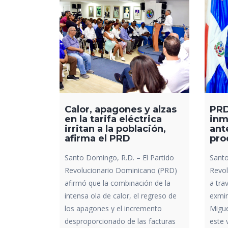
Calor, apagones y alzas
PRD
en la tarifa eléctrica
inm
irritan a la población,
ant
afirma el PRD
pro
Santo Domingo, R.D. – El Partido
Santo
Revolucionario Dominicano (PRD)
Revol
afirmó que la combinación de la
a tra
intensa ola de calor, el regreso de
exmin
los apagones y el incremento
Migue
desproporcionado de las facturas
este 