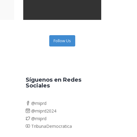
Follow Us
Síguenos en Redes
Sociales
@miprd
@miprd2024
@miprd
TribunaDemocratica