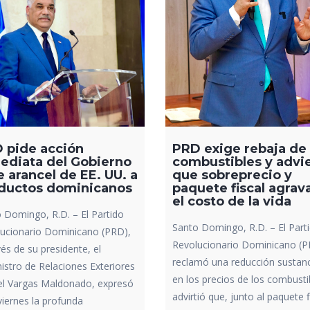
 pide acción
PRD exige rebaja de 
ediata del Gobierno
combustibles y advi
e arancel de EE. UU. a
que sobreprecio y
ductos dominicanos
paquete fiscal agrav
el costo de la vida
 Domingo, R.D. – El Partido
Santo Domingo, R.D. – El Part
ucionario Dominicano (PRD),
Revolucionario Dominicano (
vés de su presidente, el
reclamó una reducción sustanc
istro de Relaciones Exteriores
en los precios de los combusti
l Vargas Maldonado, expresó
advirtió que, junto al paquete f
viernes la profunda