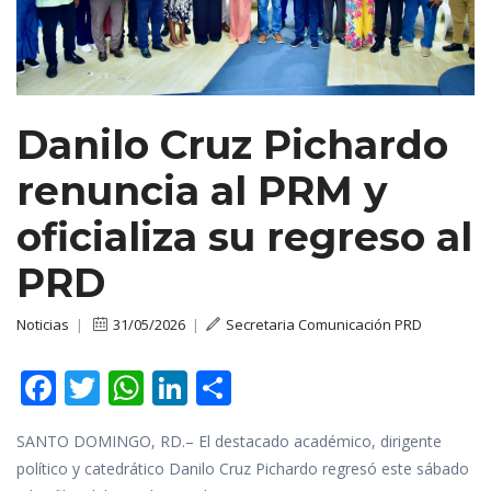
Danilo Cruz Pichardo
renuncia al PRM y
oficializa su regreso al
PRD
Noticias
|
31/05/2026
|
Secretaria Comunicación PRD
F
T
W
Li
C
ac
w
h
n
o
SANTO DOMINGO, RD.– El destacado académico, dirigente
e
itt
at
k
m
político y catedrático Danilo Cruz Pichardo regresó este sábado