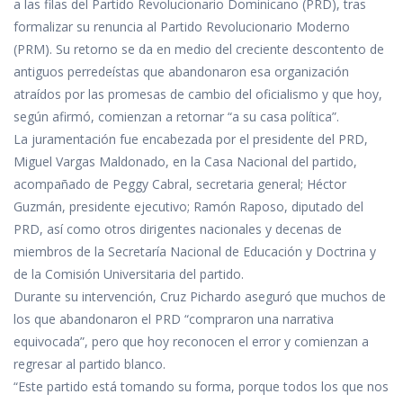
b
er
s
e
p
a las filas del Partido Revolucionario Dominicano (PRD), tras
o
A
dI
ar
formalizar su renuncia al Partido Revolucionario Moderno
o
p
n
ti
(PRM). Su retorno se da en medio del creciente descontento de
antiguos perredeístas que abandonaron esa organización
k
p
r
atraídos por las promesas de cambio del oficialismo y que hoy,
según afirmó, comienzan a retornar “a su casa política”.
La juramentación fue encabezada por el presidente del PRD,
Miguel Vargas Maldonado, en la Casa Nacional del partido,
acompañado de Peggy Cabral, secretaria general; Héctor
Guzmán, presidente ejecutivo; Ramón Raposo, diputado del
PRD, así como otros dirigentes nacionales y decenas de
miembros de la Secretaría Nacional de Educación y Doctrina y
de la Comisión Universitaria del partido.
Durante su intervención, Cruz Pichardo aseguró que muchos de
los que abandonaron el PRD “compraron una narrativa
equivocada”, pero que hoy reconocen el error y comienzan a
regresar al partido blanco.
“Este partido está tomando su forma, porque todos los que nos