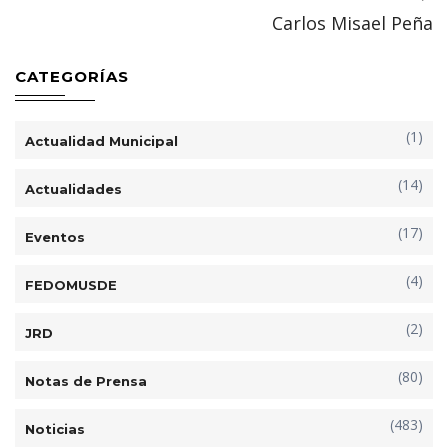
o
p
n
ti
Carlos Misael Peña
k
p
r
CATEGORÍAS
(1)
Actualidad Municipal
(14)
Actualidades
(17)
Eventos
(4)
FEDOMUSDE
(2)
JRD
(80)
Notas de Prensa
(483)
Noticias