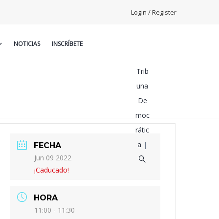
Login / Register
NOTICIAS
INSCRÍBETE
Trib
una
De
moc
rátic
a
|
FECHA
Jun 09 2022
¡Caducado!
HORA
11:00 - 11:30