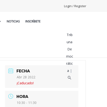
Login / Register
NOTICIAS
INSCRÍBETE
Trib
una
De
moc
rátic
a
|
FECHA
Abr 28 2022
¡Caducado!
HORA
10:30 - 11:30