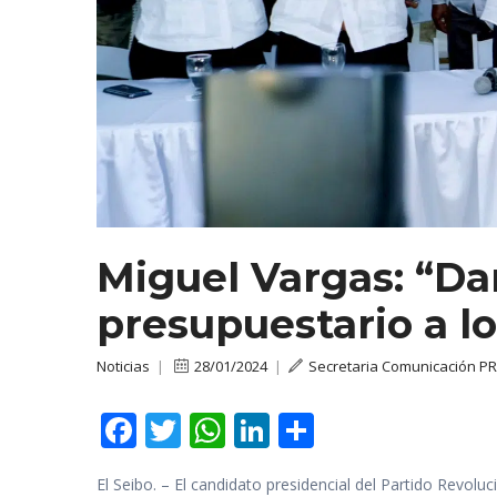
Miguel Vargas: “D
presupuestario a l
Noticias
|
28/01/2024
|
Secretaria Comunicación P
F
T
W
Li
C
ac
w
h
n
o
El Seibo. – El candidato presidencial del Partido Rev