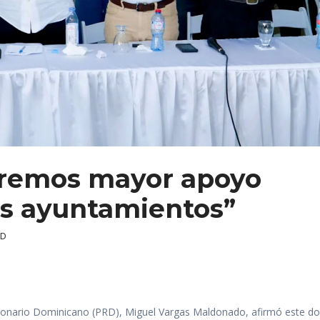
aremos mayor apoyo
os ayuntamientos”
RD
olucionario Dominicano (PRD), Miguel Vargas Maldonado, afirmó este 