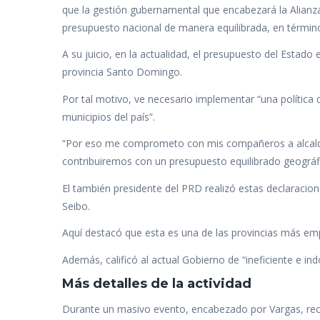
e
itt
at
k
m
que la gestión gubernamental que encabezará la Alianza
b
er
s
e
p
presupuesto nacional de manera equilibrada, en término
o
A
dI
ar
A su juicio, en la actualidad, el presupuesto del Estado
o
p
n
ti
provincia Santo Domingo.
k
p
r
Por tal motivo, ve necesario implementar “una política di
municipios del país”.
“Por eso me comprometo con mis compañeros a alcaldes
contribuiremos con un presupuesto equilibrado geográ
El también presidente del PRD realizó estas declaracion
Seibo.
Aquí destacó que esta es una de las provincias más em
Además, calificó al actual Gobierno de “ineficiente e indo
Más detalles de la actividad
Durante un masivo evento, encabezado por Vargas, reci