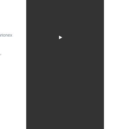
arionex
,