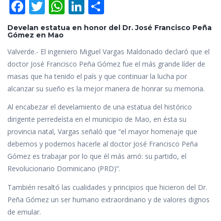
F
T
W
Li
C
ac
w
h
n
o
Develan estatua en honor del Dr. José Francisco Peña
e
itt
at
k
m
Gómez en Mao
b
er
s
e
p
Valverde.- El ingeniero Miguel Vargas Maldonado declaró que el
o
A
dI
ar
doctor José Francisco Peña Gómez fue el más grande líder de
masas que ha tenido el país y que continuar la lucha por
o
p
n
ti
alcanzar su sueño es la mejor manera de honrar su memoria.
k
p
r
Al encabezar el develamiento de una estatua del histórico
dirigente perredeísta en el municipio de Mao, en ésta su
provincia natal, Vargas señaló que “el mayor homenaje que
debemos y podemos hacerle al doctor José Francisco Peña
Gómez es trabajar por lo que él más amó: su partido, el
Revolucionario Dominicano (PRD)”.
También resaltó las cualidades y principios que hicieron del Dr.
Peña Gómez un ser humano extraordinario y de valores dignos
de emular.