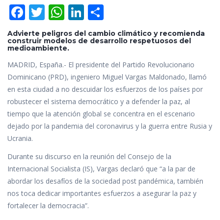
F
T
W
Li
C
ac
w
h
n
o
Advierte peligros del cambio climático y recomienda
e
itt
at
k
m
construir modelos de desarrollo respetuosos del
medioambiente.
b
er
s
e
p
MADRID, España.- El presidente del Partido Revolucionario
o
A
dI
ar
Dominicano (PRD), ingeniero Miguel Vargas Maldonado, llamó
o
p
n
ti
en esta ciudad a no descuidar los esfuerzos de los países por
k
p
r
robustecer el sistema democrático y a defender la paz, al
tiempo que la atención global se concentra en el escenario
dejado por la pandemia del coronavirus y la guerra entre Rusia y
Ucrania.
Durante su discurso en la reunión del Consejo de la
Internacional Socialista (IS), Vargas declaró que “a la par de
abordar los desafíos de la sociedad post pandémica, también
nos toca dedicar importantes esfuerzos a asegurar la paz y
fortalecer la democracia”.