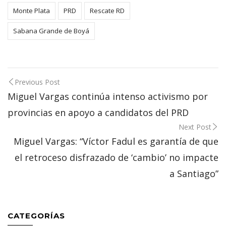
Monte Plata
PRD
Rescate RD
Sabana Grande de Boyá
Post
Previous Post
navigation
Miguel Vargas continúa intenso activismo por
provincias en apoyo a candidatos del PRD
Next Post
Miguel Vargas: “Víctor Fadul es garantía de que
el retroceso disfrazado de ‘cambio’ no impacte
a Santiago”
CATEGORÍAS