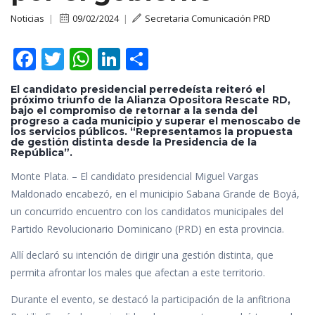
Noticias
|
09/02/2024
|
Secretaria Comunicación PRD
F
T
W
Li
C
ac
w
h
n
o
El candidato presidencial perredeísta reiteró el
e
itt
at
k
m
próximo triunfo de la Alianza Opositora Rescate RD,
bajo el compromiso de retornar a la senda del
b
er
s
e
p
progreso a cada municipio y superar el menoscabo de
los servicios públicos. “Representamos la propuesta
o
A
dI
ar
de gestión distinta desde la Presidencia de la
República”.
o
p
n
ti
Monte Plata. – El candidato presidencial Miguel Vargas
k
p
r
Maldonado encabezó, en el municipio Sabana Grande de Boyá,
un concurrido encuentro con los candidatos municipales del
Partido Revolucionario Dominicano (PRD) en esta provincia.
Allí declaró su intención de dirigir una gestión distinta, que
permita afrontar los males que afectan a este territorio.
Durante el evento, se destacó la participación de la anfitriona