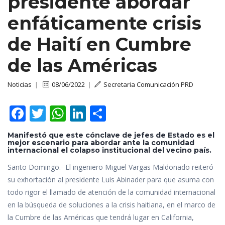
presidente abordar
enfáticamente crisis
de Haití en Cumbre
de las Américas
Noticias
|
08/06/2022
|
Secretaria Comunicación PRD
F
T
W
Li
C
ac
w
h
n
o
Manifestó que este cónclave de jefes de Estado es el
e
itt
at
k
m
mejor escenario para abordar ante la comunidad
internacional el colapso institucional del vecino país.
b
er
s
e
p
Santo Domingo.- El ingeniero Miguel Vargas Maldonado reiteró
o
A
dI
ar
su exhortación al presidente Luis Abinader para que asuma con
o
p
n
ti
todo rigor el llamado de atención de la comunidad internacional
k
p
r
en la búsqueda de soluciones a la crisis haitiana, en el marco de
la Cumbre de las Américas que tendrá lugar en California,