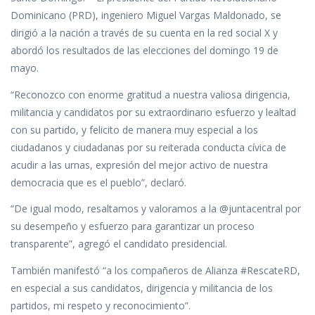
e
itt
at
k
m
Dominicano (PRD), ingeniero Miguel Vargas Maldonado, se
b
er
s
e
p
dirigió a la nación a través de su cuenta en la red social X y
o
A
dI
ar
abordó los resultados de las elecciones del domingo 19 de
o
p
n
ti
mayo.
k
p
r
“Reconozco con enorme gratitud a nuestra valiosa dirigencia,
militancia y candidatos por su extraordinario esfuerzo y lealtad
con su partido, y felicito de manera muy especial a los
ciudadanos y ciudadanas por su reiterada conducta cívica de
acudir a las urnas, expresión del mejor activo de nuestra
democracia que es el pueblo”, declaró.
“De igual modo, resaltamos y valoramos a la @juntacentral por
su desempeño y esfuerzo para garantizar un proceso
transparente”, agregó el candidato presidencial.
También manifestó “a los compañeros de Alianza #RescateRD,
en especial a sus candidatos, dirigencia y militancia de los
partidos, mi respeto y reconocimiento”.