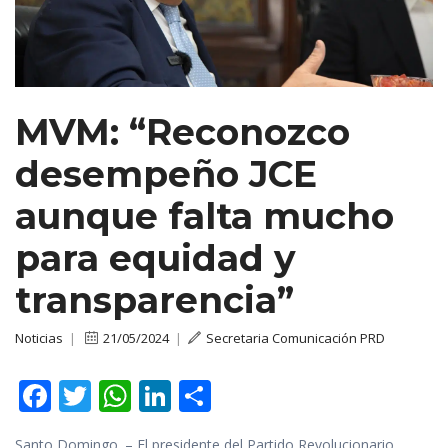
MVM: “Reconozco
desempeño JCE
aunque falta mucho
para equidad y
transparencia”
Noticias
|
21/05/2024
|
Secretaria Comunicación PRD
F
T
W
Li
C
ac
w
h
n
o
Santo Domingo. – El presidente del Partido Revolucionario