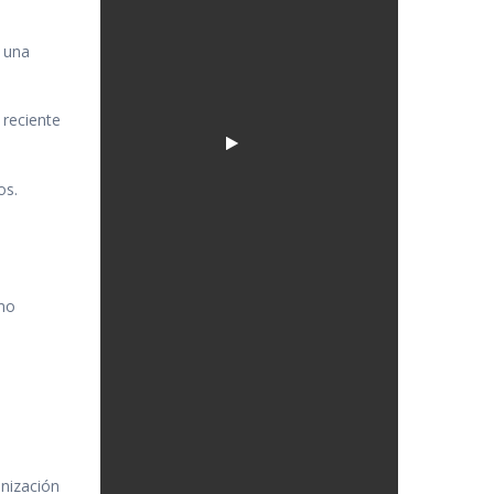
y una
 reciente
os.
imo
s
anización