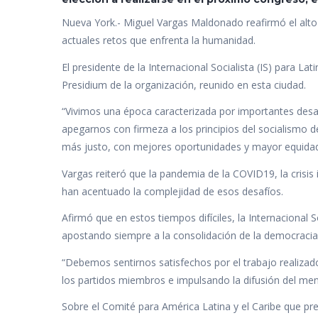
e
itt
at
k
m
b
er
s
e
p
Nueva York.- Miguel Vargas Maldonado reafirmó el alto 
o
A
dI
ar
actuales retos que enfrenta la humanidad.
o
p
n
ti
El presidente de la Internacional Socialista (IS) para La
Presidium de la organización, reunido en esta ciudad.
k
p
r
“Vivimos una época caracterizada por importantes desa
apegarnos con firmeza a los principios del socialismo
más justo, con mejores oportunidades y mayor equidad”
Vargas reiteró que la pandemia de la COVID19, la crisis 
han acentuado la complejidad de esos desafíos.
Afirmó que en estos tiempos difíciles, la Internacional 
apostando siempre a la consolidación de la democracia 
“Debemos sentirnos satisfechos por el trabajo realizad
los partidos miembros e impulsando la difusión del men
Sobre el Comité para América Latina y el Caribe que pre