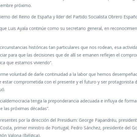
oviembre próximo.
erno del Reino de España y líder del Partido Socialista Obrero Españo
que Luis Ayala continúe como su secretario general, en reconocimien
ircunstancias históricas tan particulares que nos rodean, esa activid
iar para que las decisiones que de allí se emanen reflejen el compr
rica que estamos viviendo”.
 firme voluntad de darle continuidad a la labor que hemos desempeñad
 estar comprometida con el presente y el futuro y ser protagonista 
uó.
cialdemocracia tenga la preponderancia adecuada e influya de forma
e las próximas décadas”.
resentes por la dirección del Presidium: George Papandréu, presiden
io Costa, primer ministro de Portugal; Pedro Sánchez, presidente del G
ión Valona (Bélgica).