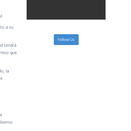
l.
to a su
Follow Us
ad tendrá
omiso que
o, la
de
te
obierno