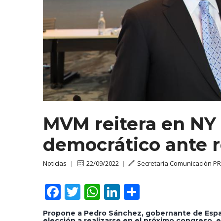
MVM reitera en NY 
democrático ante 
Noticias
|
22/09/2022
|
Secretaria Comunicación P
F
T
W
Li
C
ac
w
h
n
o
Propone a Pedro Sánchez, gobernante de España
elección a realizarse en el próximo congreso, 