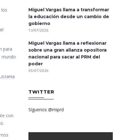
 los
Miguel Vargas llama a transformar
la educación desde un cambio de
gobierno
el
13/07/2026
Miguel Vargas llama a reflexionar
n para
sobre una gran alianza opositora
un mundo
nacional para sacar al PRM del
poder
05/07/2026
 Ucrania
TWITTER
Síguenos @miprd
nte con
ó.
timos