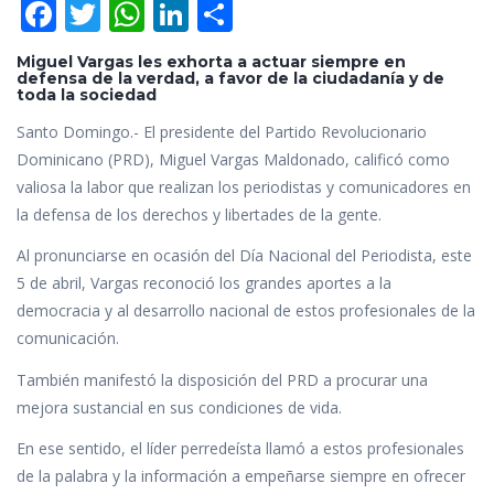
F
T
W
Li
C
ac
w
h
n
o
Miguel Vargas les exhorta a actuar siempre en
e
itt
at
k
m
defensa de la verdad, a favor de la ciudadanía y de
toda la sociedad
b
er
s
e
p
Santo Domingo.- El presidente del Partido Revolucionario
o
A
dI
ar
Dominicano (PRD), Miguel Vargas Maldonado, calificó como
o
p
n
ti
valiosa la labor que realizan los periodistas y comunicadores en
k
p
r
la defensa de los derechos y libertades de la gente.
Al pronunciarse en ocasión del Día Nacional del Periodista, este
5 de abril, Vargas reconoció los grandes aportes a la
democracia y al desarrollo nacional de estos profesionales de la
comunicación.
También manifestó la disposición del PRD a procurar una
mejora sustancial en sus condiciones de vida.
En ese sentido, el líder perredeísta llamó a estos profesionales
de la palabra y la información a empeñarse siempre en ofrecer