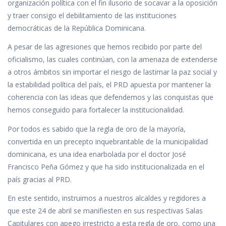
o
p
n
ti
organización política con el fin ilusorio de socavar a la oposición
y traer consigo el debilitamiento de las instituciones
k
p
r
democráticas de la República Dominicana.
A pesar de las agresiones que hemos recibido por parte del
oficialismo, las cuales continúan, con la amenaza de extenderse
a otros ámbitos sin importar el riesgo de lastimar la paz social y
la estabilidad política del país, el PRD apuesta por mantener la
coherencia con las ideas que defendemos y las conquistas que
hemos conseguido para fortalecer la institucionalidad.
Por todos es sabido que la regla de oro de la mayoría,
convertida en un precepto inquebrantable de la municipalidad
dominicana, es una idea enarbolada por el doctor José
Francisco Peña Gómez y que ha sido institucionalizada en el
país gracias al PRD.
En este sentido, instruimos a nuestros alcaldes y regidores a
que este 24 de abril se manifiesten en sus respectivas Salas
Capitulares con apego irrestricto a esta regla de oro, como una