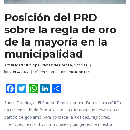
Posición del PRD
sobre la regla de oro
de la mayoría en la
municipalidad
Actualidad Municipal
,
Notas de Prensa
,
Noticias
|
20/04/2022
|
Secretaria Comunicación PRD
F
T
W
Li
C
ac
w
h
n
o
Santo Domingo.- El Partido Revolucionario Dominicano (PRD)
e
itt
at
k
m
ha evidenciado de forma la clara la ofensiva que desarrolla el
b
er
s
e
p
partido de gobierno para sonsacar a alcaldes, regidores,
o
A
dI
ar
directores de distritos municipales y dirigentes de nuestra