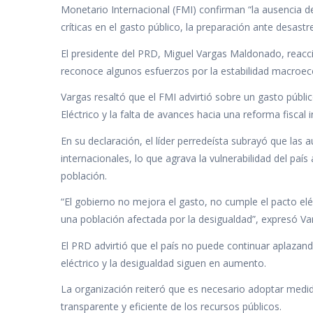
e
itt
at
k
m
Monetario Internacional (FMI) confirman “la ausencia de
b
er
s
e
p
críticas en el gasto público, la preparación ante desast
o
A
dI
ar
El presidente del PRD, Miguel Vargas Maldonado, reacc
o
p
n
ti
reconoce algunos esfuerzos por la estabilidad macroec
k
p
r
Vargas resaltó que el FMI advirtió sobre un gasto públ
Eléctrico y la falta de avances hacia una reforma fiscal
En su declaración, el líder perredeísta subrayó que la
internacionales, lo que agrava la vulnerabilidad del país 
población.
“El gobierno no mejora el gasto, no cumple el pacto elé
una población afectada por la desigualdad”, expresó Va
El PRD advirtió que el país no puede continuar aplazando
eléctrico y la desigualdad siguen en aumento.
La organización reiteró que es necesario adoptar medida
transparente y eficiente de los recursos públicos.