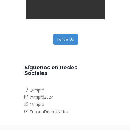
Follow Us
Síguenos en Redes
Sociales
@miprd
@miprd2024
@miprd
TribunaDemocratica