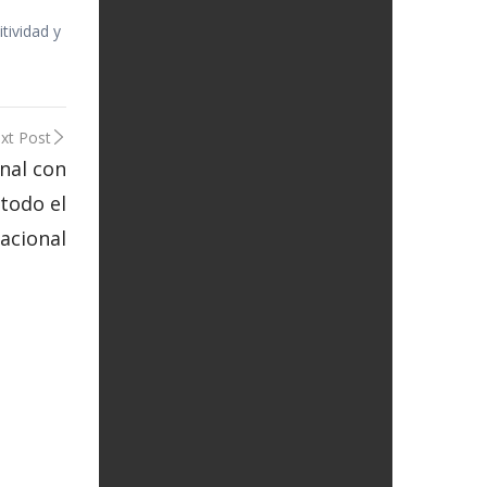
tividad y
xt Post
onal con
 todo el
nacional