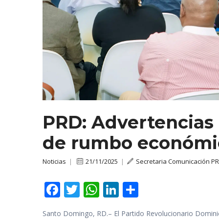
PRD: Advertencias 
de rumbo económic
Noticias
|
21/11/2025
|
Secretaria Comunicación P
F
T
W
Li
C
ac
w
h
n
o
Santo Domingo, RD.– El Partido Revolucionario Dominic