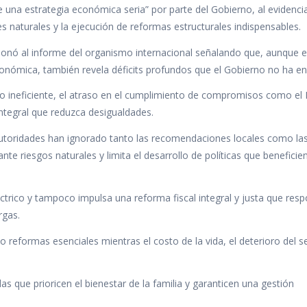
 una estrategia económica seria” por parte del Gobierno, al evidencia
res naturales y la ejecución de reformas estructurales indispensables.
ionó al informe del organismo internacional señalando que, aunque e
onómica, también revela déficits profundos que el Gobierno no ha en
ico ineficiente, el atraso en el cumplimiento de compromisos como el
 integral que reduzca desigualdades.
s autoridades han ignorado tanto las recomendaciones locales como la
ante riesgos naturales y limita el desarrollo de políticas que beneficien
ctrico y tampoco impulsa una reforma fiscal integral y justa que res
rgas.
 reformas esenciales mientras el costo de la vida, el deterioro del se
s que prioricen el bienestar de la familia y garanticen una gestión