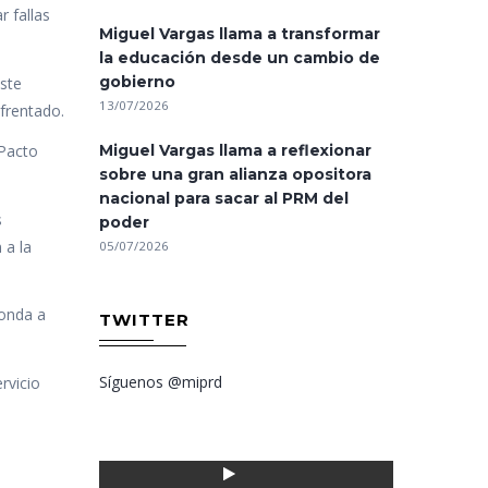
r fallas
Miguel Vargas llama a transformar
la educación desde un cambio de
gobierno
ste
13/07/2026
frentado.
 Pacto
Miguel Vargas llama a reflexionar
sobre una gran alianza opositora
nacional para sacar al PRM del
s
poder
 a la
05/07/2026
ponda a
TWITTER
Síguenos @miprd
rvicio