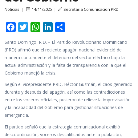
Noticias
|
14/11/2025
|
Secretaria Comunicación PRD
F
T
W
Li
C
ac
w
h
n
o
Santo Domingo, R.D. – El Partido Revolucionario Dominicano
e
itt
at
k
m
(PRD) afirmó que el reciente apagón nacional evidenció de
b
er
s
e
p
manera contundente el deterioro del sector eléctrico bajo la
o
A
dI
ar
actual administración y la falta de transparencia con la que el
o
p
n
ti
Gobierno manejó la crisis.
k
p
r
Según el vicepresidente PRD, Héctor Guzmán, el caos generado
durante y después del apagón, así como las contradicciones
entre los voceros oficiales, pusieron de relieve la improvisación
y la incapacidad del Gobierno para gestionar situaciones de
emergencia.
El partido señaló que la estrategia comunicacional exhibió
descoordinación, voceros descalificados ante la población,