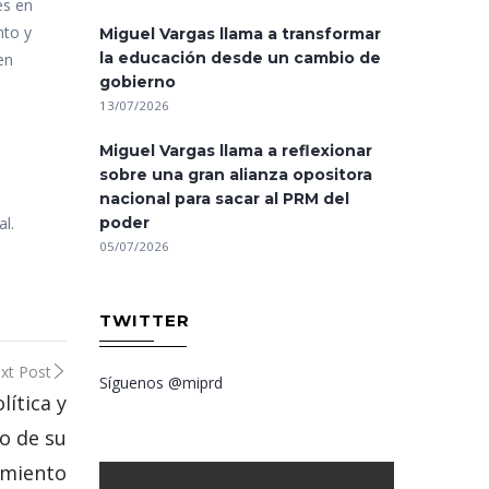
es en
nto y
Miguel Vargas llama a transformar
la educación desde un cambio de
en
gobierno
13/07/2026
Miguel Vargas llama a reflexionar
sobre una gran alianza opositora
nacional para sacar al PRM del
l.
poder
05/07/2026
TWITTER
xt Post
Síguenos @miprd
lítica y
o de su
cimiento