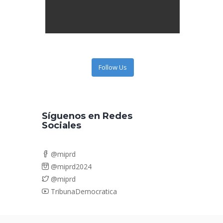
Follow Us
Síguenos en Redes
Sociales
@miprd
@miprd2024
@miprd
TribunaDemocratica