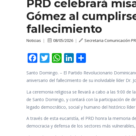
PRD celebrará mis
Gómez al cumplirse
fallecimiento
Noticias
|
08/05/2026
|
Secretaria Comunicación P
F
T
W
Li
C
ac
w
h
n
o
Santo Domingo. – El Partido Revolucionario Dominica
e
itt
at
k
m
aniversario del fallecimiento de su inolvidable líder D
b
er
s
e
p
La ceremonia religiosa se llevará a cabo a las 9:00 de 
o
A
dI
ar
de Santo Domingo, y contará con la participación de dir
o
p
n
ti
legado democrático, social y humano del histórico líder 
k
p
r
A través de esta eucaristía, el PRD honra la memoria d
democracia y defensa de los sectores más vulnerables, 