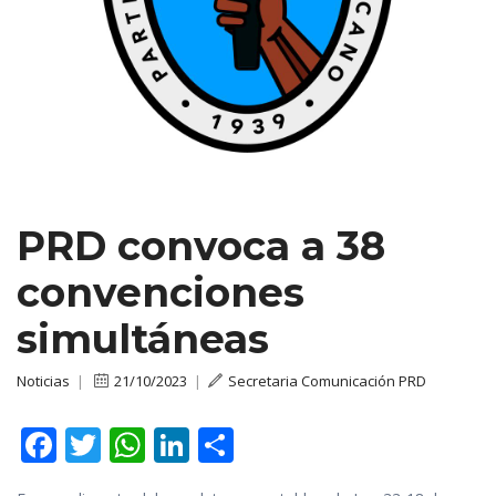
PRD convoca a 38
convenciones
simultáneas
Noticias
|
21/10/2023
|
Secretaria Comunicación PRD
F
T
W
Li
C
ac
w
h
n
o