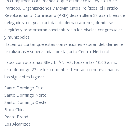
En cumplimento del mandato que establece la Ley 33-18 de
e
itt
at
k
m
Partidos, Organizaciones y Movimientos Políticos, el Partido
b
er
s
e
p
Revolucionario Dominicano (PRD) desarrollará 38 asambleas de
o
A
dI
ar
delegados, en igual cantidad de demarcaciones, donde se
o
p
n
ti
elegirán y proclamarán candidaturas a los niveles congresuales
y municipales.
k
p
r
Hacemos contar que estas convenciones estarán debidamente
fiscalizadas y supervisadas por la Junta Central Electoral.
Estas convocatorias SIMULTÁNEAS, todas a las 10:00 a. m.,
este domingo 22 de los corrientes, tendrán como escenarios
los siguientes lugares:
Santo Domingo Este
Santo Domingo Norte
Santo Domingo Oeste
Boca Chica
Pedro Brand
Los Alcarrizos