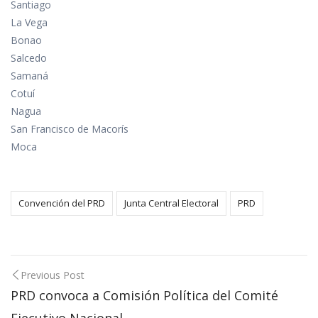
Santiago
La Vega
Bonao
Salcedo
Samaná
Cotuí
Nagua
San Francisco de Macorís
Moca
Convención del PRD
Junta Central Electoral
PRD
Post
Previous Post
navigation
PRD convoca a Comisión Política del Comité
Ejecutivo Nacional