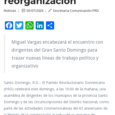
reorganización
Noticias
|
03/07/2026
|
Secretaria Comunicación PRD
F
T
W
Li
C
ac
w
h
n
o
e
itt
at
k
m
Miguel Vargas encabezará el encuentro con
b
er
s
e
p
dirigentes del Gran Santo Domingo para
o
A
dI
ar
trazar nuevas líneas de trabajo político y
o
p
n
ti
organizativo
k
p
r
Santo Domingo, R.D.– El Partido Revolucionario Dominicano
(PRD) celebrará este domingo, a las 10:00 de la mañana, una
asamblea de dirigentes de los municipios de la provincia Santo
Domingo y de las circunscripciones del Distrito Nacional, como
parte de las actividades conmemorativas del 65 aniversario de
la llegada de la organización al país y de su proceso de