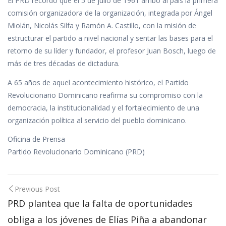
El PRD recordó que el 5 de julio de 1961 arribó al país la primera
comisión organizadora de la organización, integrada por Ángel
Miolán, Nicolás Silfa y Ramón A. Castillo, con la misión de
estructurar el partido a nivel nacional y sentar las bases para el
retorno de su líder y fundador, el profesor Juan Bosch, luego de
más de tres décadas de dictadura.
A 65 años de aquel acontecimiento histórico, el Partido
Revolucionario Dominicano reafirma su compromiso con la
democracia, la institucionalidad y el fortalecimiento de una
organización política al servicio del pueblo dominicano.
Oficina de Prensa
Partido Revolucionario Dominicano (PRD)
Post
Previous Post
navigation
PRD plantea que la falta de oportunidades
obliga a los jóvenes de Elías Piña a abandonar