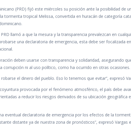
icano (PRD) fijó este miércoles su posición ante la posibilidad de u
la tormenta tropical Melissa, convertida en huracán de categoría cata
 dominicano.
 PRD llamó a que la mesura y la transparencia prevalezcan en cualqui
probarse una declaratoria de emergencia, esta debe ser focalizada en
cional.
peración deben usarse con transparencia y solidaridad, asegurando qu
la corrupción ni al uso político, como ha ocurrido en otras ocasiones.
robarse el dinero del pueblo. Eso lo tenemos que evitar”, expresó Va
a coyuntura provocada por el fenómeno atmosférico, el país debe ava
orientadas a reducir los riesgos derivados de su ubicación geográfica e
una eventual declaratoria de emergencia por los efectos de la tormen
stante distante ya de nuestra zona de pronósticos”, expresó Vargas 