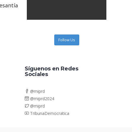
cesantía
Follow Us
Síguenos en Redes
Sociales
@miprd
@miprd2024
@miprd
TribunaDemocratica