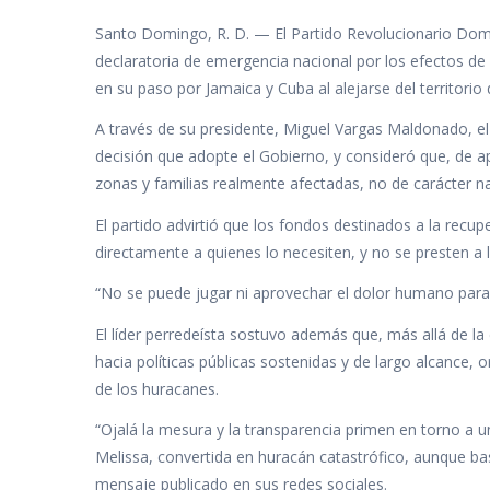
ac
w
h
n
o
Santo Domingo, R. D. — El Partido Revolucionario Domin
e
itt
at
k
m
declaratoria de emergencia nacional por los efectos de 
b
er
s
e
p
en su paso por Jamaica y Cuba al alejarse del territorio
o
A
dI
ar
A través de su presidente, Miguel Vargas Maldonado, el
o
p
n
ti
decisión que adopte el Gobierno, y consideró que, de a
k
p
r
zonas y familias realmente afectadas, no de carácter na
El partido advirtió que los fondos destinados a la recu
directamente a quienes lo necesiten, y no se presten a 
“No se puede jugar ni aprovechar el dolor humano para 
El líder perredeísta sostuvo además que, más allá de l
hacia políticas públicas sostenidas y de largo alcance, 
de los huracanes.
“Ojalá la mesura y la transparencia primen en torno a 
Melissa, convertida en huracán catastrófico, aunque ba
mensaje publicado en sus redes sociales.