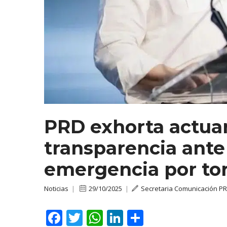
PRD exhorta actua
transparencia ante 
emergencia por to
Noticias
|
29/10/2025
|
Secretaria Comunicación P
F
T
W
Li
C