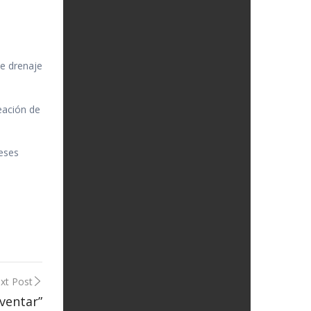
de drenaje
eación de
reses
xt Post
ventar”