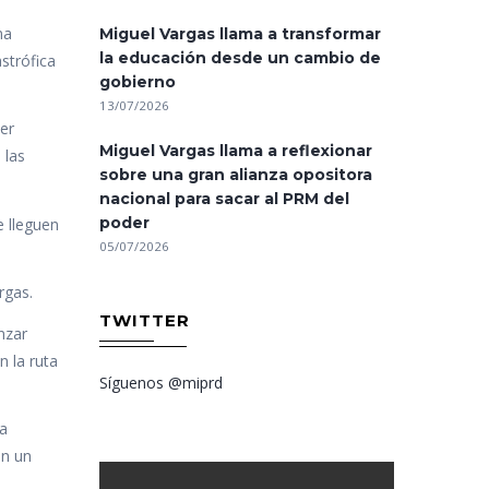
na
Miguel Vargas llama a transformar
la educación desde un cambio de
strófica
gobierno
13/07/2026
er
Miguel Vargas llama a reflexionar
 las
sobre una gran alianza opositora
nacional para sacar al PRM del
poder
e lleguen
05/07/2026
rgas.
TWITTER
nzar
n la ruta
Síguenos @miprd
ta
en un