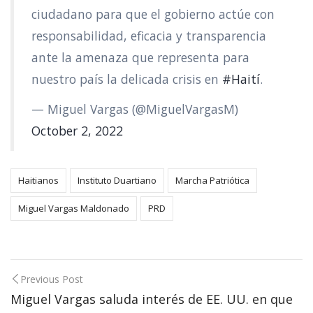
ciudadano para que el gobierno actúe con
responsabilidad, eficacia y transparencia
ante la amenaza que representa para
nuestro país la delicada crisis en
#Haití
.
— Miguel Vargas (@MiguelVargasM)
October 2, 2022
Haitianos
Instituto Duartiano
Marcha Patriótica
Miguel Vargas Maldonado
PRD
Post
Previous Post
navigation
Miguel Vargas saluda interés de EE. UU. en que