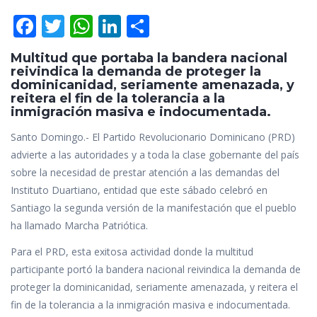
F
T
W
Li
C
ac
w
h
n
o
Multitud que portaba la bandera nacional
e
itt
at
k
m
reivindica la demanda de proteger la
dominicanidad, seriamente amenazada, y
b
er
s
e
p
reitera el fin de la tolerancia a la
o
A
dI
ar
inmigración masiva e indocumentada.
o
p
n
ti
Santo Domingo.- El Partido Revolucionario Dominicano (PRD)
k
p
r
advierte a las autoridades y a toda la clase gobernante del país
sobre la necesidad de prestar atención a las demandas del
Instituto Duartiano, entidad que este sábado celebró en
Santiago la segunda versión de la manifestación que el pueblo
ha llamado Marcha Patriótica.
Para el PRD, esta exitosa actividad donde la multitud
participante portó la bandera nacional reivindica la demanda de
proteger la dominicanidad, seriamente amenazada, y reitera el
fin de la tolerancia a la inmigración masiva e indocumentada.