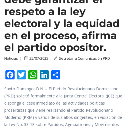
respeto a la ley
electoral y la equidad
en el proceso, afirma
el partido opositor.
Noticias
|
25/07/2025
|
Secretaria Comunicación PRD
F
T
W
Li
C
ac
w
h
n
o
Santo Domingo, D.N. – El Partido Revolucionario Dominicano
e
itt
at
k
m
(PRD) solicitó formalmente a la Junta Central Electoral (JCE) que
b
er
s
e
p
disponga el cese inmediato de las actividades políticas
o
A
dI
ar
proselitistas que viene realizando el Partido Revolucionario
o
p
n
ti
Moderno (PRM) y varios de sus altos dirigentes, en violación de
la Ley No. 33-18 sobre Partidos, Agrupaciones y Movimientos