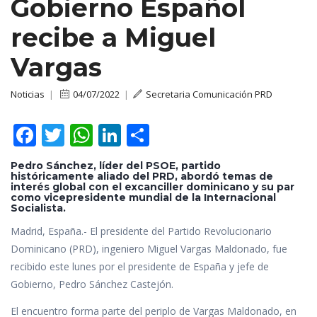
Gobierno Español
recibe a Miguel
Vargas
Noticias
|
04/07/2022
|
Secretaria Comunicación PRD
F
T
W
Li
C
ac
w
h
n
o
Pedro Sánchez, líder del PSOE, partido
e
itt
at
k
m
históricamente aliado del PRD, abordó temas de
interés global con el excanciller dominicano y su par
b
er
s
e
p
como vicepresidente mundial de la Internacional
Socialista.
o
A
dI
ar
Madrid, España.- El presidente del Partido Revolucionario
o
p
n
ti
Dominicano (PRD), ingeniero Miguel Vargas Maldonado, fue
k
p
r
recibido este lunes por el presidente de España y jefe de
Gobierno, Pedro Sánchez Castejón.
El encuentro forma parte del periplo de Vargas Maldonado, en