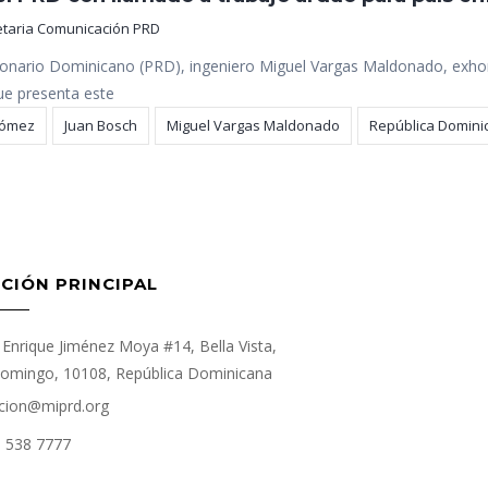
etaria Comunicación PRD
cionario Dominicano (PRD), ingeniero Miguel Vargas Maldonado, exho
ue presenta este
Gómez
Juan Bosch
Miguel Vargas Maldonado
República Domini
CIÓN PRINCIPAL
Enrique Jiménez Moya #14, Bella Vista,
omingo, 10108, República Dominicana
cion@miprd.org
) 538 7777