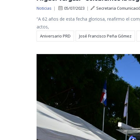
Noticias
|
05/07/2023
|
Secretaria Comunicaci
“A 62 años de esta fecha gloriosa, reafirmo el com
actos,
Aniversario PRD
José Francisco Peña Gómez