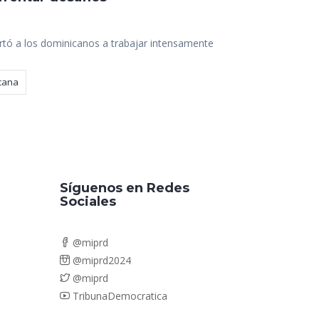
rtó a los dominicanos a trabajar intensamente
cana
Síguenos en Redes
Sociales
@miprd
@miprd2024
@miprd
TribunaDemocratica