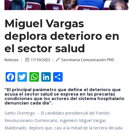
Miguel Vargas
deplora deterioro en
el sector salud
Noticias
|
17/10/2023
|
Secretaria Comunicación PRD
F
T
W
Li
C
ac
w
h
n
o
“El principal parámetro que define el deterioro que
e
itt
at
k
m
acusa el sector salud se expresa en las precarias
condiciones que los actores del sistema hospitalario
b
er
s
e
p
denuncian cada día”.
o
A
dI
ar
Santo Domingo. – El candidato presidencial del Partido
Revolucionario Dominicano, ingeniero Miguel Vargas
o
p
n
ti
Maldonado, deploró que, casi a la mitad de la tercera década