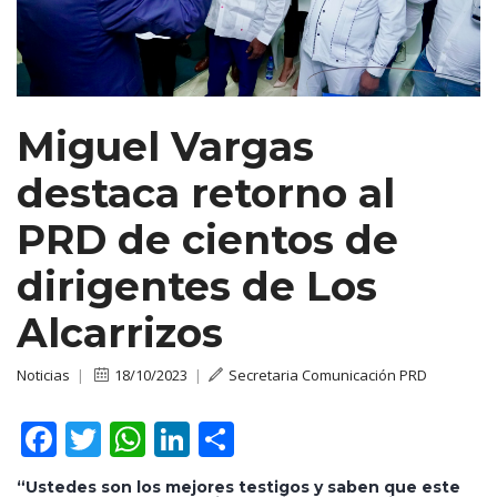
Miguel Vargas
destaca retorno al
PRD de cientos de
dirigentes de Los
Alcarrizos
Noticias
|
18/10/2023
|
Secretaria Comunicación PRD
F
T
W
Li
C
ac
w
h
n
o
“Ustedes son los mejores testigos y saben que este