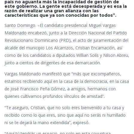
e
itt
at
k
m
país no aguanta más la incapacidad de gestión de
este gobierno. La gente está desesperada y es esa la
b
er
s
e
p
razón de realizar una gran alianza con las
características que ya son conocidas por todos”.
o
A
dI
ar
Santo Domingo. –El candidato presidencial Miguel Vargas
o
p
n
ti
Maldonado encabezó, junto a la Dirección Nacional del Partido
k
p
r
Revolucionario Dominicano (PRD), el acto de juramentación del
alcalde del municipio Los Alcarrizos, Cristian Encarnación, así
como de los candidatos a diputados Willian Solís y Nilson Abreu,
junto a cientos de dirigentes de esa demarcación.
Vargas Maldonado manifestó que “más que excompañeros,
estamos recibiendo aquí en la casa de la democracia, en la casa
de José Francisco Peña Gómez, a amigos, hermanos con
quienes cultivamos profundos vínculos de amistad”.
“Te aseguro, Cristian, que no solo eres bienvenido a tu casa y
recibido como lo que eres, sino que aquí no serás ni humillado
ni se te dejará la mano extendida”, expresó.
“Aquí tú tendrás un espacio, no solo en esta coyuntura