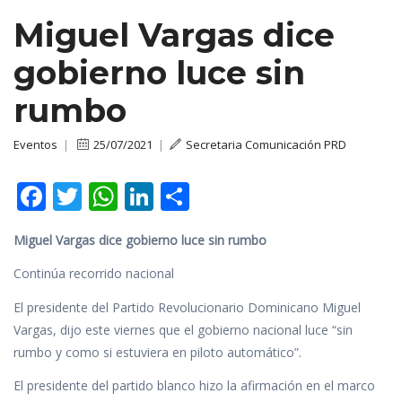
Miguel Vargas dice
gobierno luce sin
rumbo
Eventos
|
25/07/2021
|
Secretaria Comunicación PRD
F
T
W
Li
C
ac
w
h
n
o
Miguel Vargas dice gobierno luce sin rumbo
e
itt
at
k
m
b
er
s
e
p
Continúa recorrido nacional
o
A
dI
ar
El presidente del Partido Revolucionario Dominicano Miguel
o
p
n
ti
Vargas, dijo este viernes que el gobierno nacional luce “sin
rumbo y como si estuviera en piloto automático”.
k
p
r
El presidente del partido blanco hizo la afirmación en el marco