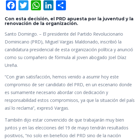
F
T
W
Li
C
ac
w
h
n
o
Con esta decisión, el PRD apuesta por la juventud y la
e
itt
at
k
m
renovación de la organización.
b
er
s
e
p
Santo Domingo. – El presidente del Partido Revolucionario
o
A
dI
ar
Dominicano (PRD), Miguel Vargas Maldonado, inscribió la
candidatura presidencial de esta organización política y anunció
o
p
n
ti
como su compañero de fórmula al joven abogado Joel Díaz
k
p
r
Ureña.
“Con gran satisfacción, hemos venido a asumir hoy este
compromiso de ser candidato del PRD, en un escenario donde
es sumamente necesario abordar con dedicación y
responsabilidad estos compromisos, ya que la situación del país
así lo reclama”, expresó Vargas.
También dijo estar convencido de que trabajarán muy bien
juntos y en las elecciones del 19 de mayo tendrán resultados
positivos, “no solo en beneficio del PRD sino de la nación