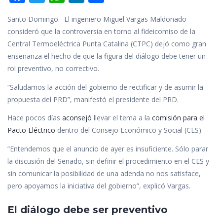
ac
w
h
n
o
Santo Domingo.- El ingeniero Miguel Vargas Maldonado
e
itt
at
k
m
consideró que la controversia en torno al fideicomiso de la
b
er
s
e
p
Central Termoeléctrica Punta Catalina (CTPC) dejó como gran
o
A
dI
ar
enseñanza el hecho de que la figura del diálogo debe tener un
o
p
n
ti
rol preventivo, no correctivo.
k
p
r
“Saludamos la acción del gobierno de rectificar y de asumir la
propuesta del PRD”, manifestó el presidente del PRD.
Hace pocos días
aconsejó
llevar el tema a la
comisión para el
Pacto Eléctrico
dentro del Consejo Económico y Social (CES).
“Entendemos que el anuncio de ayer es insuficiente. Sólo parar
la discusión del Senado, sin definir el procedimiento en el CES y
sin comunicar la posibilidad de una adenda no nos satisface,
pero apoyamos la iniciativa del gobierno”, explicó Vargas.
El diálogo debe ser preventivo