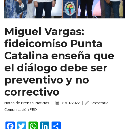
Miguel Vargas:
fideicomiso Punta
Catalina enseña que
el diálogo debe ser
preventivo y no
correctivo
Notas de Prensa
,
Noticias
|
31/01/2022
|
Secretaria
Comunicación PRD
F
T
W
Li
C