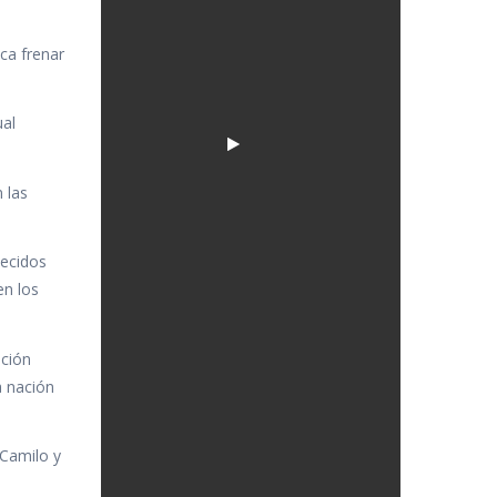
ca frenar
ual
 las
lecidos
en los
oción
a nación
 Camilo y