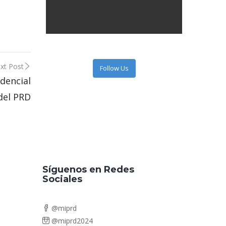
xt Post
Follow Us
dencial
del PRD
Síguenos en Redes
Sociales
@miprd
@miprd2024