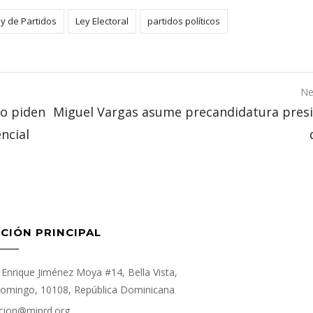
y de Partidos
Ley Electoral
partidos políticos
Ne
ao piden
Miguel Vargas asume precandidatura presi
ncial
CIÓN PRINCIPAL
Enrique Jiménez Moya #14, Bella Vista,
omingo, 10108, República Dominicana
cion@miprd.org