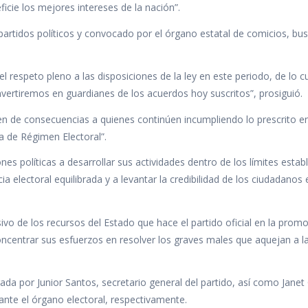
cie los mejores intereses de la nación”.
 partidos políticos y convocado por el órgano estatal de comicios, bus
espeto pleno a las disposiciones de la ley en este periodo, de lo c
ertiremos en guardianes de los acuerdos hoy suscritos”, prosiguió.
men de consecuencias a quienes continúen incumpliendo lo prescrito en
la de Régimen Electoral”.
es políticas a desarrollar sus actividades dentro de los límites estab
a electoral equilibrada y a levantar la credibilidad de los ciudadanos 
vo de los recursos del Estado que hace el partido oficial en la prom
ncentrar sus esfuerzos en resolver los graves males que aquejan a l
ada por Junior Santos, secretario general del partido, así como Janet
ante el órgano electoral, respectivamente.