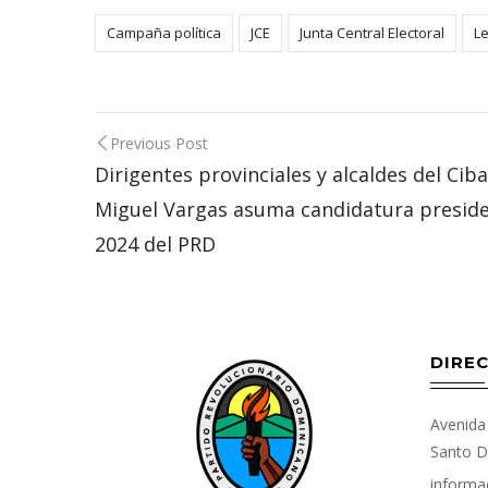
Campaña política
JCE
Junta Central Electoral
Le
Post
Previous Post
navigation
Dirigentes provinciales y alcaldes del Cib
Miguel Vargas asuma candidatura preside
2024 del PRD
DIREC
Avenida 
Santo D
informa