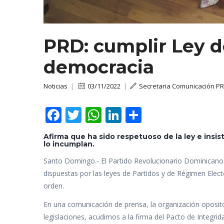
PRD: cumplir Ley de
democracia
Noticias
|
03/11/2022
|
Secretaria Comunicación P
F
T
W
Li
C
ac
w
h
n
o
Afirma que ha sido respetuoso de la ley e insi
e
itt
at
k
m
lo incumplan.
b
er
s
e
p
Santo Domingo.- El Partido Revolucionario Dominicano (
o
A
dI
ar
dispuestas por las leyes de Partidos y de Régimen Elect
orden.
o
p
n
ti
En una comunicación de prensa, la organización opos
k
p
r
legislaciones, acudimos a la firma del Pacto de Integrid