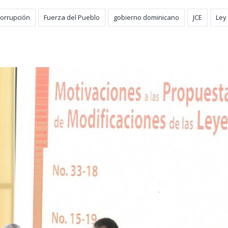
corrupción
Fuerza del Pueblo
gobierno dominicano
JCE
Ley 