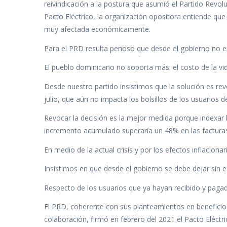
o
A
dI
ar
reivindicación a la postura que asumió el Partido Revo
Pacto Eléctrico, la organización opositora entiende que 
o
p
n
ti
muy afectada económicamente.
k
p
r
Para el PRD resulta penoso que desde el gobierno no ent
El pueblo dominicano no soporta más: el costo de la vi
Desde nuestro partido insistimos que la solución es re
julio, que aún no impacta los bolsillos de los usuarios d
Revocar la decisión es la mejor medida porque indexar la 
incremento acumulado superaría un 48% en las facturas
En medio de la actual crisis y por los efectos inflaciona
Insistimos en que desde el gobierno se debe dejar sin ef
Respecto de los usuarios que ya hayan recibido y pagad
El PRD, coherente con sus planteamientos en beneficio
colaboración, firmó en febrero del 2021 el Pacto Eléct