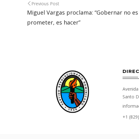
Post
Previous Post
navigation
Miguel Vargas proclama: “Gobernar no es
prometer, es hacer”
DIREC
Avenida 
Santo D
informa
+1 (829