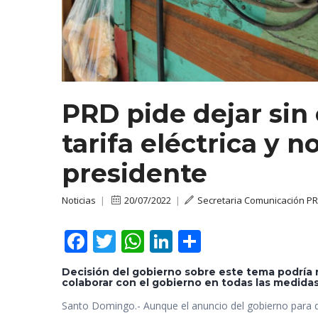
PRD pide dejar sin 
tarifa eléctrica y 
presidente
Noticias
|
20/07/2022
|
Secretaria Comunicación P
F
T
W
Li
C
ac
w
h
n
o
Decisión del gobierno sobre este tema podría re
e
itt
at
k
m
colaborar con el gobierno en todas las medida
b
er
s
e
p
Santo Domingo.- Aunque el anuncio del gobierno para de