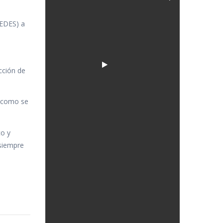
(EDES) a
cción de
, como se
co y
 siempre