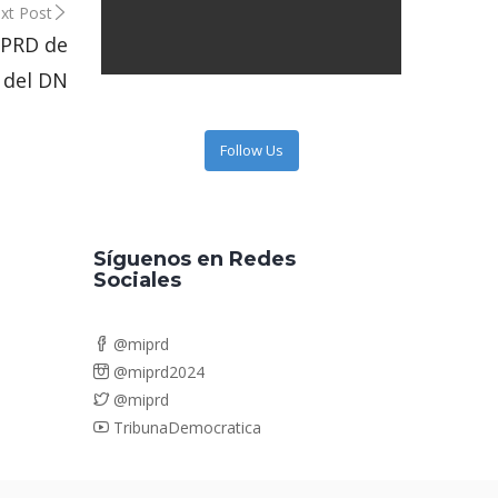
xt Post
 PRD de
s del DN
Follow Us
Síguenos en Redes
Sociales
@miprd
@miprd2024
@miprd
TribunaDemocratica