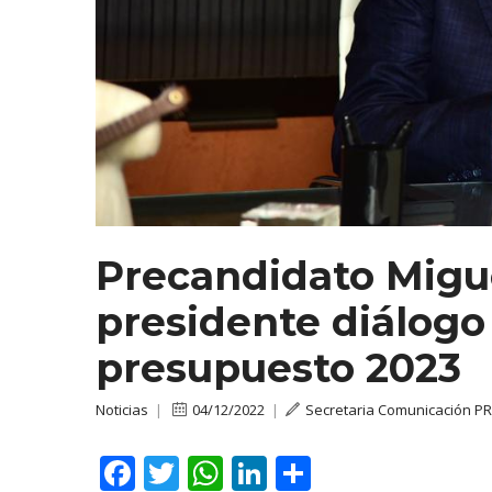
Precandidato Migue
presidente diálogo
presupuesto 2023
Noticias
|
04/12/2022
|
Secretaria Comunicación P
F
T
W
Li
C