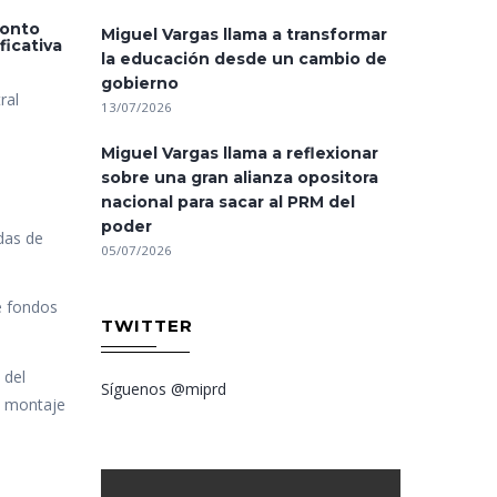
monto
Miguel Vargas llama a transformar
ficativa
la educación desde un cambio de
gobierno
ral
13/07/2026
Miguel Vargas llama a reflexionar
sobre una gran alianza opositora
nacional para sacar al PRM del
poder
das de
05/07/2026
e fondos
TWITTER
 del
Síguenos @miprd
el montaje