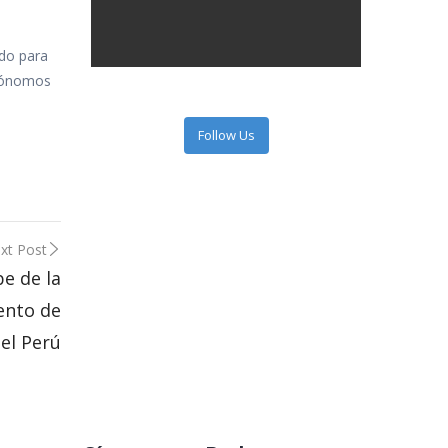
ado para
utónomos
Follow Us
xt Post
be de la
tento de
el Perú