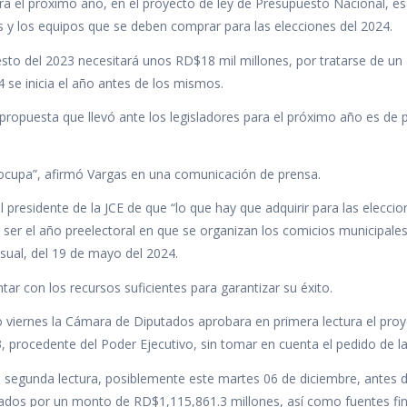
ara el próximo año, en el proyecto de ley de Presupuesto Nacional, es
ias y los equipos que se deben comprar para las elecciones del 2024.
esto del 2023 necesitará unos RD$18 mil millones, por tratarse de un
4 se inicia el año antes de los mismos.
propuesta que llevó ante los legisladores para el próximo año es de
preocupa”, afirmó Vargas en una comunicación de prensa.
presidente de la JCE de que “lo que hay que adquirir para las eleccio
ser el año preelectoral en que se organizan los comicios municipales
esual, del 19 de mayo del 2024.
tar con los recursos suficientes para garantizar su éxito.
o viernes la Cámara de Diputados aprobara en primera lectura el pro
 procedente del Poder Ejecutivo, sin tomar en cuenta el pedido de la
n segunda lectura, posiblemente este martes 06 de diciembre, antes 
dados por un monto de RD$1,115,861.3 millones, así como fuentes fi