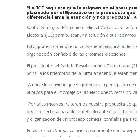
ac
w
h
n
o
“La JCE requiere que le asignen en el presupu
e
itt
at
k
m
plasmado por el Ejecutivo en la propuesta que 
diferencia llama la atención y nos preocupa”, a
b
er
s
e
p
Santo Domingo.- El ingeniero Miguel Vargas aconsejó al
o
A
dI
ar
Electoral (JCE) para buscar una solución a sus reclamos
o
p
n
ti
Esto, por entender que no conviene al país ni a la dem
k
p
r
organización confiable de las próximas elecciones.
El presidente del Partido Revolucionario Dominicano (
poner a los miembros de la Junta a tener que estar men
“A nadie le conviene que se produzca la percepción de 
públicos para el montaje de las elecciones”, remarcó Va
“Por tales motivos, reiteramos nuestra propuesta de que
órgano electoral para dejar definido ante el país todo 
y organización de un proceso comicial confiable para to
En ese orden, Vargas coincidió plenamente con lo expre