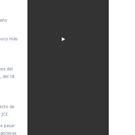
 año
 poco más
nes del
, del 18
yecto de
 JCE.
de pasar
nancieras