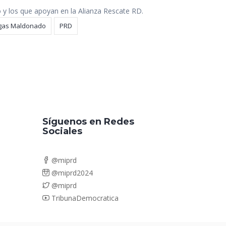
do y los que apoyan en la Alianza Rescate RD.
rgas Maldonado
PRD
Síguenos en Redes
Sociales
@miprd
@miprd2024
@miprd
TribunaDemocratica