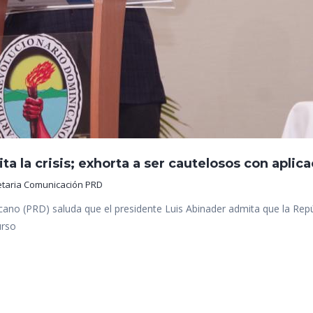
a la crisis; exhorta a ser cautelosos con apli
etaria Comunicación PRD
ano (PRD) saluda que el presidente Luis Abinader admita que la Repú
urso