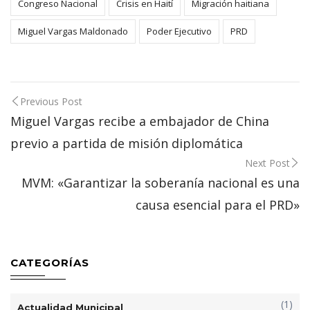
Congreso Nacional
Crisis en Haití
Migración haitiana
Miguel Vargas Maldonado
Poder Ejecutivo
PRD
Post
Previous Post
navigation
Miguel Vargas recibe a embajador de China
previo a partida de misión diplomática
Next Post
MVM: «Garantizar la soberanía nacional es una
causa esencial para el PRD»
CATEGORÍAS
(1)
Actualidad Municipal