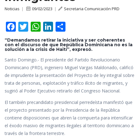
Noticias
|
09/02/2023
|
Secretaria Comunicación PRD
F
T
W
Li
C
ac
w
h
n
o
“Demandamos retirar la iniciativa y ser coherentes
e
itt
at
k
m
con el discurso de que República Dominicana no es la
solución a la crisis de Haití”, expresó.
b
er
s
e
p
Santo Domingo.- El presidente del Partido Revolucionario
o
A
dI
ar
Dominicano (PRD), ingeniero Miguel Vargas Maldonado, calificó
o
p
n
ti
de imprudente la presentación del Proyecto de ley integral sobre
k
p
r
trata de personas, explotación y tráfico ilícito de migrantes, y
sugirió al Poder Ejecutivo retirarlo del Congreso Nacional.
El también precandidato presidencial perredeísta manifestó que
el proyecto presentado por la Presidencia de la República
contiene disposiciones que abren la compuerta para intensificar
el éxodo masivo de migrantes ilegales al territorio dominicano a
través de la frontera terrestre.