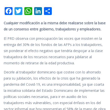
F
T
W
Li
C
ac
w
h
n
o
Cualquier modificación a la misma debe realizarse sobre la base
e
itt
at
k
m
de un consenso entre gobierno, trabajadores y empleadores.
b
er
s
e
p
El PRD observa con preocupación las voces que insisten en la
o
A
dI
ar
entrega del 30% de los fondos de las AFPs a los trabajadores,
o
p
n
ti
sin ponderar el efecto negativo que tendría despojar a la clase
k
p
r
trabajadora de los recursos necesarios para jubilarse al
momento de retirarse de la edad productiva.
Decirle al trabajador dominicano que costee con lo ahorrado
para su jubilación, los efectos de la crisis que ha generado la
pandemia del Covid-19, es una irresponsabilidad, ya que coarta
la iniciativa solidaria del Estado Dominicano de implementar las
políticas sociales necesarias, para ir en auxilio de los
trabajadores más vulnerables, con especial énfasis en los del
sector informal que hoy representan el 58% de la mano de obra