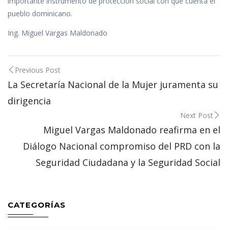
importante instrumento de protección social con que cuenta el
pueblo dominicano.
Ing. Miguel Vargas Maldonado
Post
Previous Post
navigation
La Secretaría Nacional de la Mujer juramenta su
dirigencia
Next Post
Miguel Vargas Maldonado reafirma en el
Diálogo Nacional compromiso del PRD con la
Seguridad Ciudadana y la Seguridad Social
CATEGORÍAS