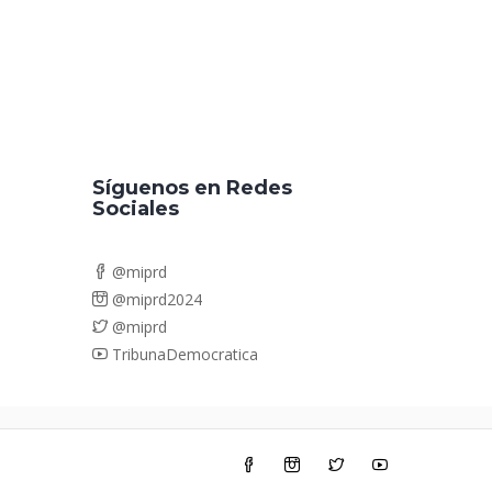
Síguenos en Redes
Sociales
@miprd
@miprd2024
@miprd
TribunaDemocratica