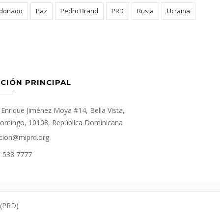
ldonado
Paz
Pedro Brand
PRD
Rusia
Ucrania
CIÓN PRINCIPAL
Enrique Jiménez Moya #14, Bella Vista,
omingo, 10108, República Dominicana
cion@miprd.org
) 538 7777
 (PRD)