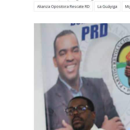
Alianza Opositora Rescate RD
La Guáyiga
Mi