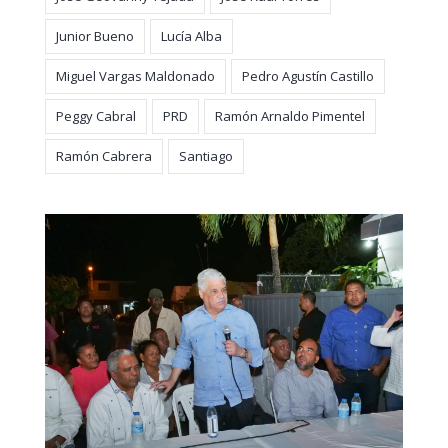
Junior Bueno
Lucía Alba
Miguel Vargas Maldonado
Pedro Agustín Castillo
Peggy Cabral
PRD
Ramón Arnaldo Pimentel
Ramón Cabrera
Santiago