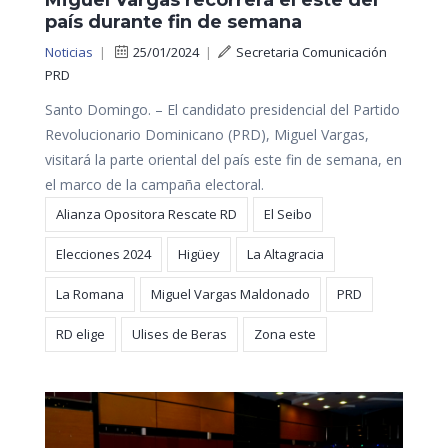
Miguel Vargas recorrerá el este del
país durante fin de semana
Noticias
|
25/01/2024
|
Secretaria Comunicación
PRD
Santo Domingo. – El candidato presidencial del Partido
Revolucionario Dominicano (PRD), Miguel Vargas,
visitará la parte oriental del país este fin de semana, en
el marco de la campaña electoral.
Alianza Opositora Rescate RD
El Seibo
Elecciones 2024
Higüey
La Altagracia
La Romana
Miguel Vargas Maldonado
PRD
RD elige
Ulises de Beras
Zona este